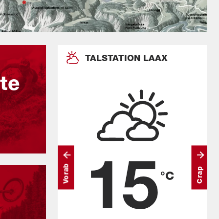
SCHER
TALSTATION LAAX
te
15
Vorab
Crap
C
°C