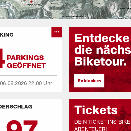
Entdecke
KING
VORAB GLET
4
die nächs
PARKINGS
Biketour.
GEÖFFNET
Entdecken
 06.08.2026
22.00 Uhr
5
°
Tickets
DERSCHLAG
.97
DEIN TICKET INS BIKE
ABENTEUER!